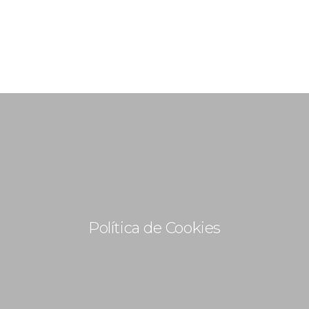
+ 351 963 786 551
geral@ideiasdeinteriores.com.pt
INÍCIO
SOBRE NÓS
PORTEFÓLIO
NOVIDADES
Política de Cookies
CONTACTOS