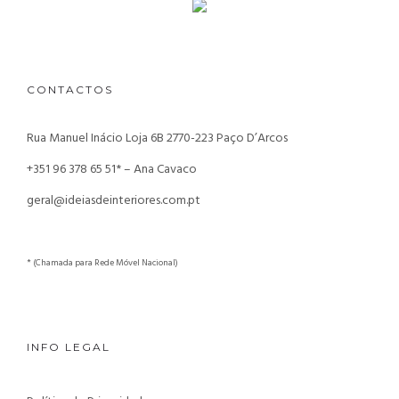
CONTACTOS
Rua Manuel Inácio Loja 6B
2770-223 Paço D’Arcos
+351 96 378 65 51* – Ana Cavaco
geral@ideiasdeinteriores.com.pt
* (Chamada para Rede Móvel Nacional)
INFO LEGAL