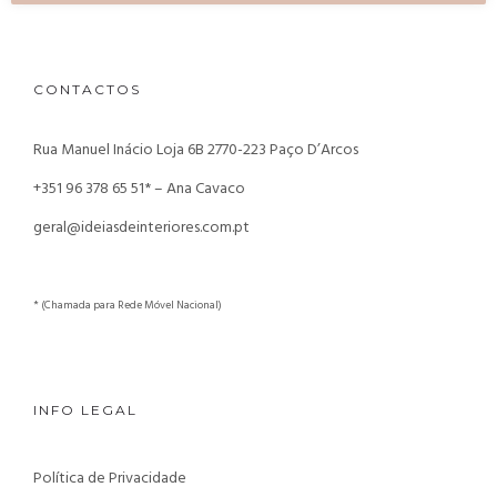
CONTACTOS
Rua Manuel Inácio Loja 6B
2770-223 Paço D’Arcos
+351 96 378 65 51* – Ana Cavaco
geral@ideiasdeinteriores.com.pt
* (Chamada para Rede Móvel Nacional)
INFO LEGAL
Política de Privacidade