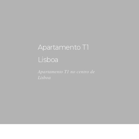
+ 351 963 786 551
geral@ideiasdeinteriores.com.pt
Apartamento T1
INÍCIO
Lisboa
SOBRE NÓS
Apartamento T1 no centro de
PORTEFÓLIO
Lisboa
NOVIDADES
CONTACTOS