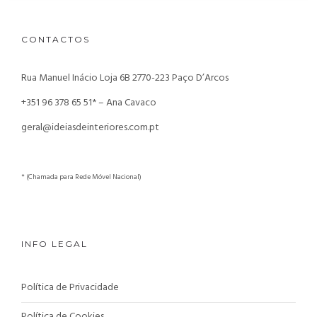
CONTACTOS
Rua Manuel Inácio Loja 6B
2770-223 Paço D’Arcos
+351 96 378 65 51* – Ana Cavaco
geral@ideiasdeinteriores.com.pt
* (Chamada para Rede Móvel Nacional)
INFO LEGAL
Política de Privacidade
Política de Cookies