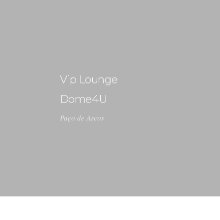
+ 351 963 786 551
geral@ideiasdeinteriores.com.pt
Vip Lounge
INÍCIO
Dome4U
SOBRE NÓS
Paço de Arcos
PORTEFÓLIO
NOVIDADES
CONTACTOS