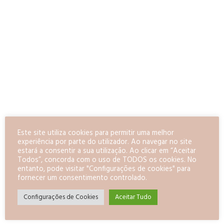
Este site utiliza cookies para permitir uma melhor
0
LIKE
experiência por parte do utilizador. Ao navegar no site
estará a consentir a sua utilização. Ao clicar em “Aceitar
Todos”, concorda com o uso de TODOS os cookies. No
entanto, pode visitar "Configurações de cookies" para
fornecer um consentimento controlado.
Configurações de Cookies
Aceitar Tudo