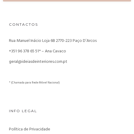
CONTACTOS
Rua Manuel Inácio Loja 6B
2770-223 Paço D’Arcos
+351 96 378 65 51* – Ana Cavaco
geral@ideiasdeinteriores.com.pt
* (Chamada para Rede Móvel Nacional)
INFO LEGAL
Política de Privacidade