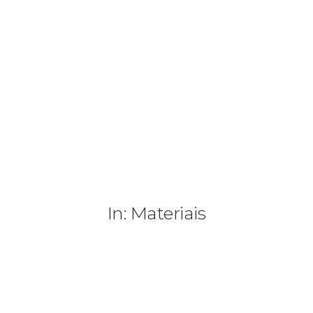
+ 351 963 786 551
geral@ideiasdeinteriores.com.pt
INÍCIO
SOBRE NÓS
PORTEFÓLIO
NOVIDADES
In: Materiais
CONTACTOS