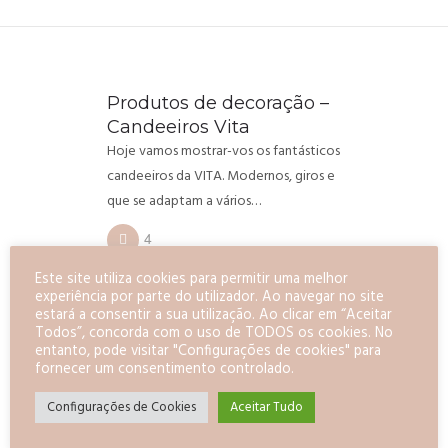
Produtos de decoração –
Candeeiros Vita
Hoje vamos mostrar-vos os fantásticos
candeeiros da VITA. Modernos, giros e
que se adaptam a vários…
4
Este site utiliza cookies para permitir uma melhor
MATERIAIS
experiência por parte do utilizador. Ao navegar no site
estará a consentir a sua utilização. Ao clicar em “Aceitar
Todos”, concorda com o uso de TODOS os cookies. No
entanto, pode visitar "Configurações de cookies" para
fornecer um consentimento controlado.
Configurações de Cookies
Aceitar Tudo