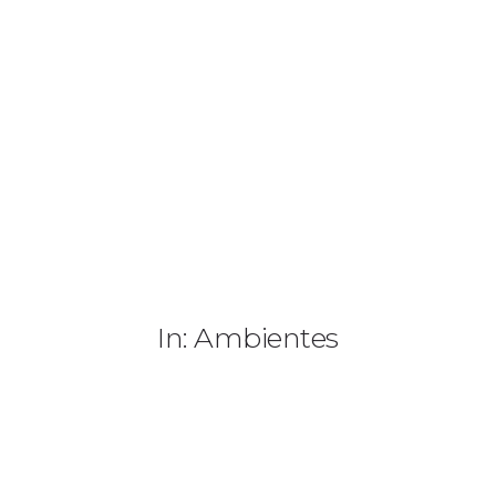
+ 351 963 786 551
geral@ideiasdeinteriores.com.pt
INÍCIO
SOBRE NÓS
PORTEFÓLIO
NOVIDADES
In: Ambientes
CONTACTOS