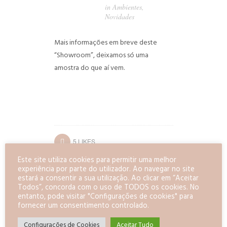
in
Ambientes
,
Novidades
Mais informações em breve deste
“Showroom”, deixamos só uma
amostra do que aí vem.
5
LIKES
Este site utiliza cookies para permitir uma melhor
experiência por parte do utilizador. Ao navegar no site
estará a consentir a sua utilização. Ao clicar em “Aceitar
Todos”, concorda com o uso de TODOS os cookies. No
entanto, pode visitar "Configurações de cookies" para
fornecer um consentimento controlado.
Configurações de Cookies
Aceitar Tudo