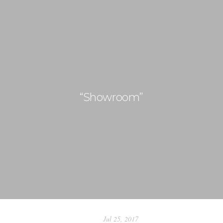
+ 351 963 786 551
geral@ideiasdeinteriores.com.pt
INÍCIO
“Showroom”
SOBRE NÓS
PORTEFÓLIO
NOVIDADES
CONTACTOS
Jul 25, 2017