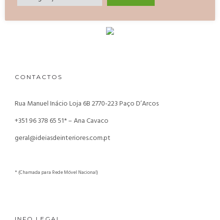
CONTACTOS
Rua Manuel Inácio Loja 6B
2770-223 Paço D’Arcos
+351 96 378 65 51* – Ana Cavaco
geral@ideiasdeinteriores.com.pt
* (Chamada para Rede Móvel Nacional)
INFO LEGAL